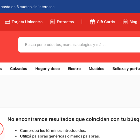
hasta en 6 cuotas sin intereses.
Tarjeta Unicentro
Extractos
|
Gift Cards
Blog
Buscá por productos, marcas, colegios y más...
Términos más buscados
s
Calzados
Hogar y deco
Electro
Muebles
Belleza y perf
1
.
adidas
2
.
champion
3
.
new balance
4
.
mochila
5
.
botin
No encontramos resultados que coincidan con tu bús
Comprobá los términos introducidos.
Utilizá palabras genéricas o menos palabras.