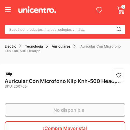
0
Buscá por productos, marcas, colegios y más...
Términos más buscados
Electro
Tecnología
Auriculares
Auricular Con Microfono
1
.
adidas
Klip Knh-500 Headph
2
.
champion
3
.
new balance
Klip
4
.
botin
Auricular Con Microfono Klip Knh-500 Headph
SKU
:
200705
5
.
caterpillar
6
.
mochila
7
.
nike
No disponible
8
.
todo terreno
¡Compra Mayorista!
9
.
jdy