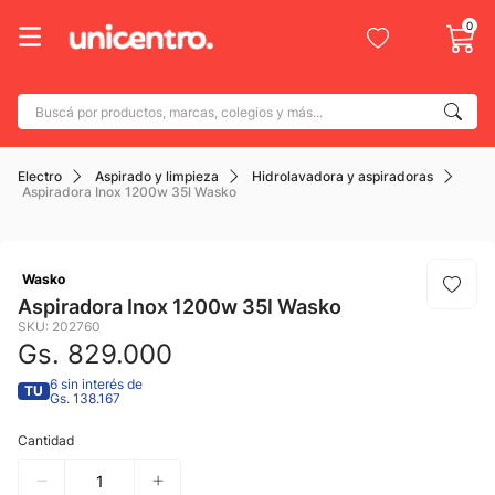
0
Buscá por productos, marcas, colegios y más...
Términos más buscados
Electro
Aspirado y limpieza
Hidrolavadora y aspiradoras
1
.
adidas
Aspiradora Inox 1200w 35l Wasko
2
.
champion
3
.
new balance
Wasko
4
.
mochila
Aspiradora Inox 1200w 35l Wasko
SKU
:
202760
5
.
botin
Gs.
829
.
000
6
.
caterpillar
6 sin interés de
TU
Gs. 138.167
7
.
todo terreno
Cantidad
8
.
nike
9
.
calzado