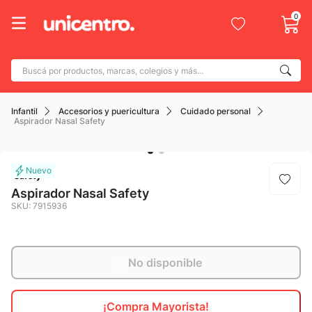
0
Buscá por productos, marcas, colegios y más...
Términos más buscados
Infantil
Accesorios y puericultura
Cuidado personal
1
.
adidas
Aspirador Nasal Safety
2
.
champion
3
.
new balance
Safety
4
.
botin
Aspirador Nasal Safety
SKU
:
7915936
5
.
caterpillar
6
.
mochila
7
.
No disponible
nike
8
.
todo terreno
¡Compra Mayorista!
9
.
jdy