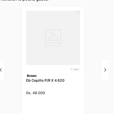
1
color
Brown
Db Cepillo P/R X 4 620
Gs.
49
.
000