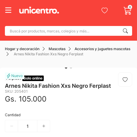
0
Buscá por productos, marcas, colegios y más...
Términos más buscados
Hogar y decoración
Mascotas
Accesorios y juguetes mascotas
1
.
adidas
Arnes Nikita Fashion Xxs Negro Ferplast
2
.
champion
3
.
new balance
Ferplast
Solo online
4
.
caterpillar
Arnes Nikita Fashion Xxs Negro Ferplast
SKU
:
205401
5
.
botin
Gs.
105
.
000
6
.
mochila
7
.
Cantidad
nike
8
.
todo terreno
9
.
jdy