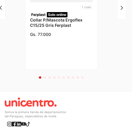
1
color
Ferplast
Solo online
Collar P/Mascota Ergoflex
C15/25 Gris Ferplast
Gs.
77
.
000
Somos la primera tienda de departamentos
del Paraguay, especialistas de moda.