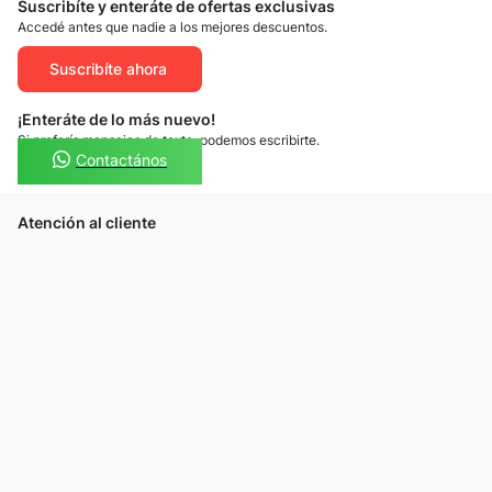
Suscribíte y enteráte de ofertas exclusivas
Accedé antes que nadie a los mejores descuentos.
Suscribíte ahora
¡Enteráte de lo más nuevo!
Si preferís mensajes de texto, podemos escribirte.
Contactános
Atención al cliente
Llamános
Escribínos
Nuestras tiendas
Consultas
Tarjeta Unicentro
Sobre nosotros