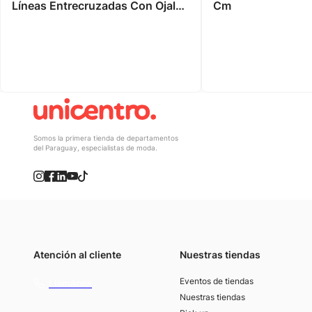
Líneas Entrecruzadas Con Ojales
Cm
Verde Oliva
Somos la primera tienda de departamentos
del Paraguay, especialistas de moda.
Atención al cliente
Nuestras tiendas
(021) 4117000
Eventos de tiendas
Llamános
Nuestras tiendas