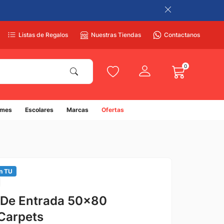
Listas de Regalos
Nuestras Tiendas
Contactanos
0
umes
Escolares
Marcas
Ofertas
n TU
 De Entrada 50x80
Carpets