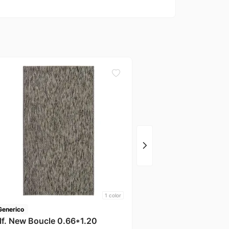
Generico
Alf. Bali 1*1.50 Singel
Carlos
1
color
Generico
lf. New Boucle 0.66*1.20