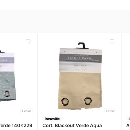
1
color
1
color
Roseville
 Verde 140x229
Cort. Blackout Verde Aqua
A