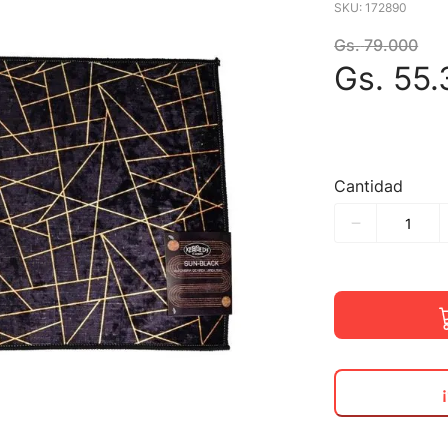
SKU
:
172890
Gs.
79
.
000
Gs.
55
.
Cantidad