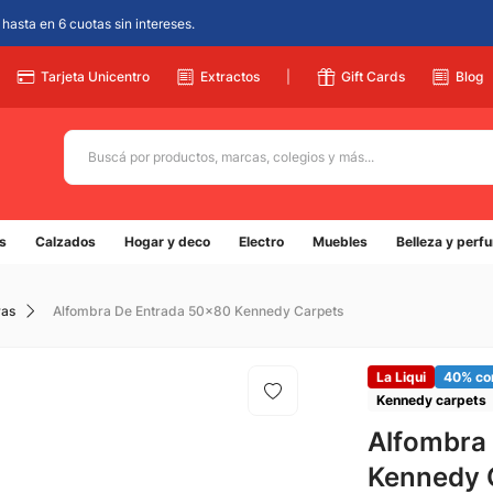
hasta en 6 cuotas sin intereses.
Tarjeta Unicentro
Extractos
|
Gift Cards
Blog
Buscá por productos, marcas, colegios y más...
Términos más buscados
s
Calzados
Hogar y deco
Electro
Muebles
Belleza y perf
1
.
adidas
2
.
champion
ras
Alfombra De Entrada 50x80 Kennedy Carpets
3
.
new balance
4
.
caterpillar
La Liqui
40% co
Kennedy carpets
5
.
botin
Alfombra
Kennedy 