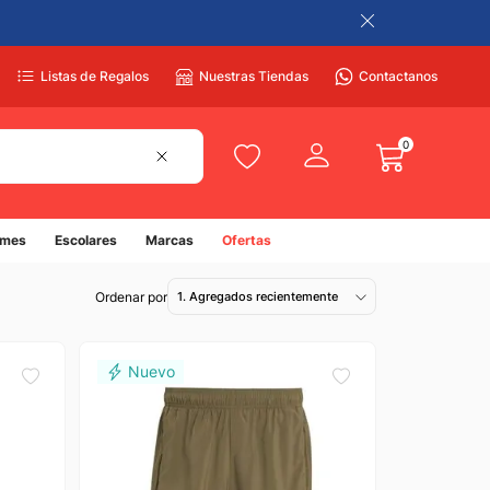
Listas de Regalos
Nuestras Tiendas
Contactanos
0
umes
Escolares
Marcas
Ofertas
1. Agregados recientemente