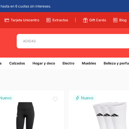
hasta en 6 cuotas sin intereses.
Tarjeta Unicentro
Extractos
|
Gift Cards
Blog
Buscá por productos, marcas, colegios y más...
s
Calzados
Hogar y deco
Electro
Muebles
Belleza y perf