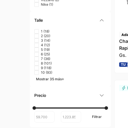
Nike
(
1
)
Talle
1
(
18
)
Adi
2
(
20
)
Cha
3
(
14
)
4
(
12
)
Rap
5
(
19
)
Neg
6
(
25
)
Gs.
7
(
36
)
8
(
101
)
TU
9
(
118
)
10
(
93
)
Mostrar 35 más