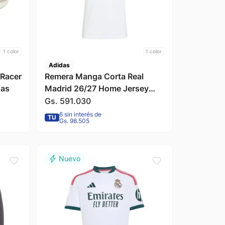
1
color
1
color
Adidas
 Racer
Remera Manga Corta Real
das
Madrid 26/27 Home Jersey
Blanco Hombre Adidas
Gs.
591
.
030
6 sin interés de
TU
Gs. 98.505