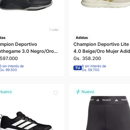
1
color
das
Adidas
mpion Deportivo
Champion Deportivo Lite
thegame 3.0 Negro/Oro
4.0 Beige/Oro Mujer Adi
bre Adidas
597
.
000
Gs.
358
.
200
6 sin interés de
6 sin interés de
TU
Gs. 99.500
Gs. 59.700