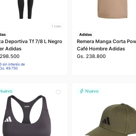
1
color
das
Adidas
za Deportiva Tf 7/8 L Negro
Remera Manga Corta Po
er Adidas
Café Hombre Adidas
298
.
500
Gs.
238
.
800
6 sin interés de
Gs. 49.750