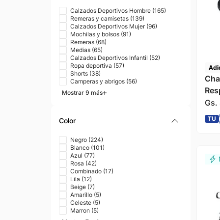
Calzados Deportivos Hombre
(
165
)
Remeras y camisetas
(
139
)
Calzados Deportivos Mujer
(
96
)
Mochilas y bolsos
(
91
)
Remeras
(
68
)
Medias
(
65
)
Calzados Deportivos Infantil
(
52
)
Ropa deportiva
(
57
)
Adi
Shorts
(
38
)
Cha
Camperas y abrigos
(
56
)
Res
Mostrar 9 más
Hom
Gs.
TU
Color
Negro
(
224
)
Blanco
(
101
)
Azul
(
77
)
Rosa
(
42
)
Combinado
(
17
)
Lila
(
12
)
Beige
(
7
)
Amarillo
(
5
)
Celeste
(
5
)
Marron
(
5
)