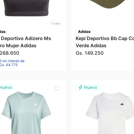
1
color
das
Adidas
 Deportivo Adizero Ms
Kepi Deportivo Bb Cap Co
ro Mujer Adidas
Verde Adidas
268
.
650
Gs.
149
.
250
6 sin interés de
Gs. 44.775