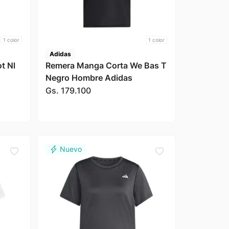
1
color
1
color
Adidas
t Nl
Remera Manga Corta We Bas T
Negro Hombre Adidas
Gs.
179
.
100