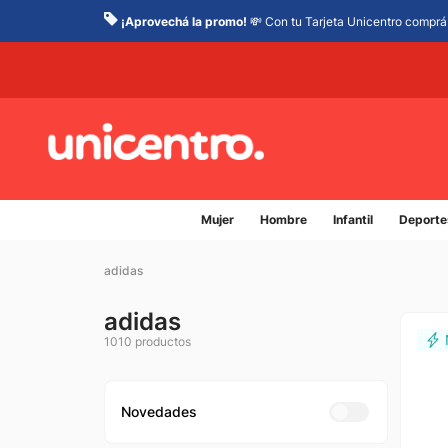
¡Aprovechá la promo!
💸 Con tu Tarjeta Unicentro comprá 
Mujer
Hombre
Infantil
Deporte
adidas
adidas
1010
productos
Novedades