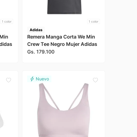
1
color
1
color
Adidas
 Min
Remera Manga Corta We Min
didas
Crew Tee Negro Mujer Adidas
Gs.
179
.
100