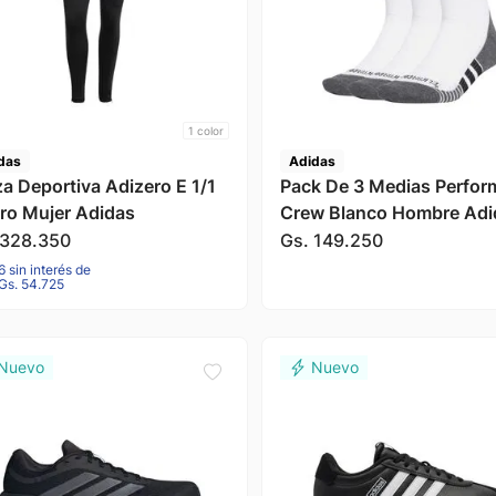
1
color
das
Adidas
za Deportiva Adizero E 1/1
Pack De 3 Medias Perfo
ro Mujer Adidas
Crew Blanco Hombre Adi
328
.
350
Gs.
149
.
250
6 sin interés de
Gs. 54.725