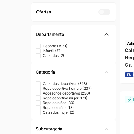
Departamento
Adi
Deportes
(
951
)
Cal
Infantil
(
57
)
Calzados
(
2
)
Neg
Gs.
Categoría
TU
Calzados deportivos
(
313
)
Ropa deportiva hombre
(
237
)
Accesorios deportivos
(
230
)
Ropa deportiva mujer
(
171
)
Ropa de niños
(
39
)
Ropa de niñas
(
18
)
Calzados mujer
(
2
)
Subcategoría