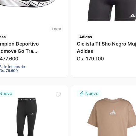
1
color
das
Adidas
mpion Deportivo
Ciclista Tf Sho Negro Mu
idmove Go Tra
Adidas
ro/Blanco Hombre Adidas
477
.
600
Gs.
179
.
100
6 sin interés de
Gs. 79.600