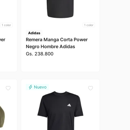
1
color
1
color
Adidas
wer
Remera Manga Corta Power
Negro Hombre Adidas
Gs.
238
.
800