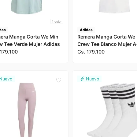
1
color
das
Adidas
era Manga Corta We Min
Remera Manga Corta We
w Tee Verde Mujer Adidas
Crew Tee Blanco Mujer A
179
.
100
Gs.
179
.
100