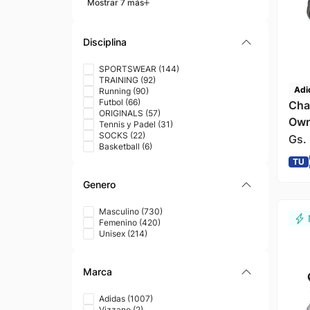
Mostrar 7 más
Disciplina
SPORTSWEAR
(
144
)
TRAINING
(
92
)
Adi
Running
(
90
)
Futbol
(
66
)
Cha
ORIGINALS
(
57
)
Own
Tennis y Padel
(
31
)
SOCKS
(
22
)
Hom
Gs.
Basketball
(
6
)
TU
Genero
Masculino
(
730
)
Femenino
(
420
)
Unisex
(
214
)
Marca
Adidas
(
1007
)
Vizzano
(
2
)