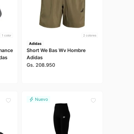
1
color
2
colores
Adidas
rmance
Short We Bas Wv Hombre
das
Adidas
Gs.
208
.
950