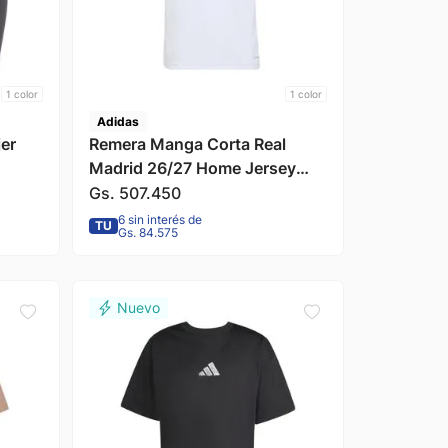
1
color
1
color
Adidas
jer
Remera Manga Corta Real
Madrid 26/27 Home Jersey
Blanco Infantil Adidas
Gs.
507
.
450
6 sin interés de
TU
Gs. 84.575