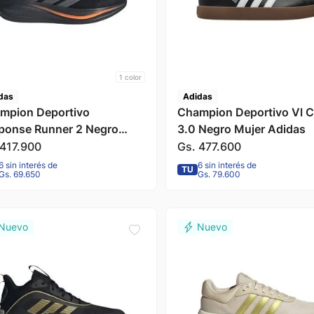
1
color
das
Adidas
mpion Deportivo
Champion Deportivo Vl C
ponse Runner 2 Negro
3.0 Negro Mujer Adidas
bre Adidas
417
.
900
Gs.
477
.
600
6 sin interés de
6 sin interés de
TU
Gs. 69.650
Gs. 79.600