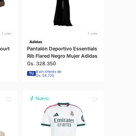
1
color
1
color
Adidas
ourt
Pantalón Deportivo Essentials
Rib Flared Negro Mujer Adidas
Gs.
328
.
350
6 sin interés de
TU
Gs. 54.725