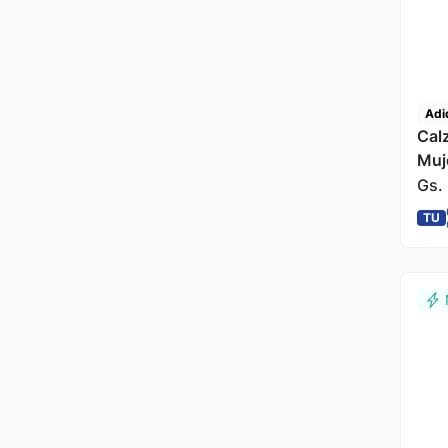
Adi
Cal
Muj
Gs.
TU