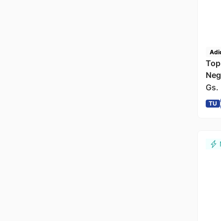
Adi
Top
Neg
Gs.
TU