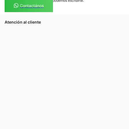
Si preferís mensajes de texto, podemos escribirte.
Contactános
Atención al cliente
Llamános
Escribínos
Nuestras tiendas
Consultas
Tarjeta Unicentro
Sobre nosotros
Política de privacidad
Política de cookies
Términos y condiciones
Descargá la app Tarjeta Unicentro