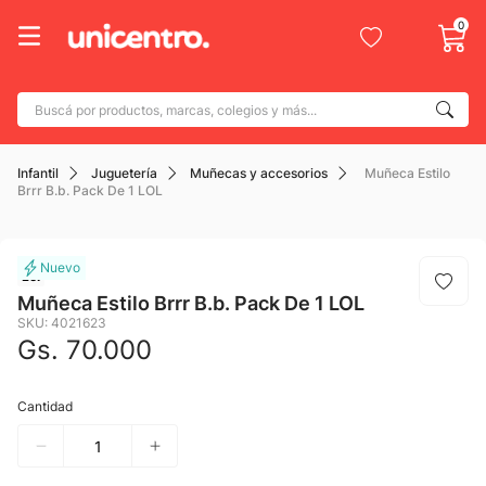
0
Buscá por productos, marcas, colegios y más...
Términos más buscados
Infantil
Juguetería
Muñecas y accesorios
Muñeca Estilo
1
.
adidas
Brrr B.b. Pack De 1 LOL
2
.
champion
3
.
new balance
Lol
4
.
mochila
Muñeca Estilo Brrr B.b. Pack De 1 LOL
SKU
:
4021623
5
.
botin
Gs.
70
.
000
6
.
caterpillar
Cantidad
7
.
todo terreno
8
.
nike
9
.
calzado