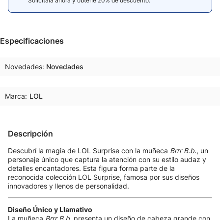
Solicitala ahora y obtené 20% de descuento.
Especificaciones
Novedades
Novedades
Marca:
LOL
Descripción
Descubrí la magia de LOL Surprise con la muñeca
Brrr B.b.
, un
personaje único que captura la atención con su estilo audaz y
detalles encantadores. Esta figura forma parte de la
reconocida colección LOL Surprise, famosa por sus diseños
innovadores y llenos de personalidad.
Diseño Único y Llamativo
La muñeca
Brrr B.b.
presenta un diseño de cabeza grande con