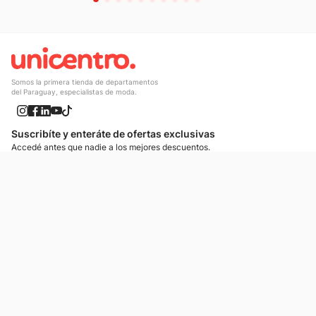
Somos la primera tienda de departamentos
del Paraguay, especialistas de moda.
Suscribíte y enteráte de ofertas exclusivas
Accedé antes que nadie a los mejores descuentos.
Suscribíte ahora
¡Enteráte de lo más nuevo!
Si preferís mensajes de texto, podemos escribirte.
Contactános
Atención al cliente
Llamános
Escribínos