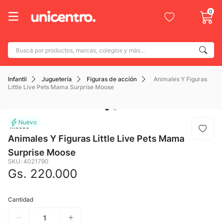
0
Buscá por productos, marcas, colegios y más...
Términos más buscados
Infantil
Juguetería
Figuras de acción
Animales Y Figuras
1
.
adidas
Little Live Pets Mama Surprise Moose
2
.
champion
3
.
new balance
Moose
4
.
botin
Animales Y Figuras Little Live Pets Mama
Surprise Moose
5
.
caterpillar
SKU
:
4021790
6
.
mochila
Gs.
220
.
000
7
.
nike
Cantidad
8
.
todo terreno
9
.
jdy