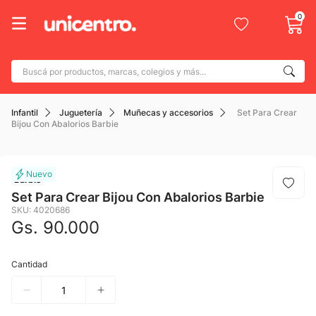
0
Buscá por productos, marcas, colegios y más...
Términos más buscados
Infantil
Juguetería
Muñecas y accesorios
Set Para Crear
1
.
adidas
Bijou Con Abalorios Barbie
2
.
champion
3
.
new balance
Barbie
4
.
mochila
Set Para Crear Bijou Con Abalorios Barbie
SKU
:
4020686
5
.
botin
Gs.
90
.
000
6
.
caterpillar
Cantidad
7
.
todo terreno
8
.
nike
9
.
calzado