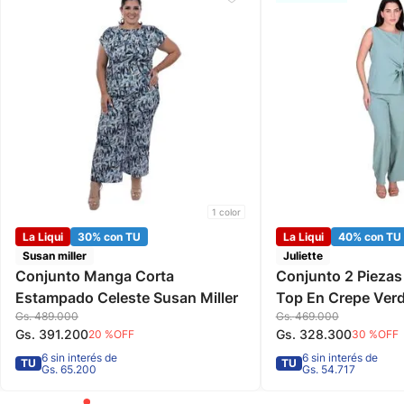
1
color
La Liqui
30% con TU
La Liqui
40% con TU
Susan miller
Juliette
Conjunto Manga Corta
Conjunto 2 Piezas
Estampado Celeste Susan Miller
Top En Crepe Verd
Gs.
489
.
000
Gs.
469
.
000
Juliette
Gs.
391
.
200
Gs.
328
.
300
20 %
OFF
30 %
OFF
6 sin interés de
6 sin interés de
TU
TU
Gs. 65.200
Gs. 54.717