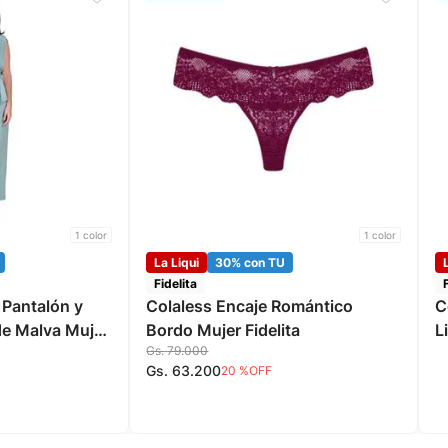
1
color
1
color
La Liqui
30% con TU
Fidelita
 Pantalón y
Colaless Encaje Romántico
C
e Malva Mujer
Bordo Mujer Fidelita
L
Gs.
79
.
000
Gs.
63
.
200
20 %
OFF