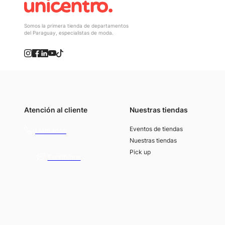
Somos la primera tienda de departamentos
del Paraguay, especialistas de moda.
Atención al cliente
Nuestras tiendas
(021) 4117000
Eventos de tiendas
Llamános
Nuestras tiendas
Pick up
Escribínos