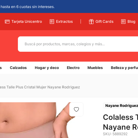
hasta en 6 cuotas sin intereses.
Tarjeta Unicentro
Extractos
|
Gift Cards
Blog
Buscá por productos, marcas, colegios y más...
Términos más buscados
s
Calzados
Hogar y deco
Electro
Muebles
Belleza y perf
1
.
adidas
2
.
champion
ess Talle Plus Cristal Mujer Nayane Rodriguez
3
.
new balance
4
.
mochila
Nayane Rodrigue
5
.
Colaless T
botin
Nayane R
SKU
:
5889292