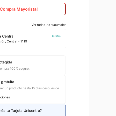
¡Compra Mayorista!
Ver todas las sucursales
 Central
ción
, Central
- 1119
otegida
compra 100% seguro.
 gratuita
er un producto hasta 15 días después de
iciones
nés tu Tarjeta Unicentro?