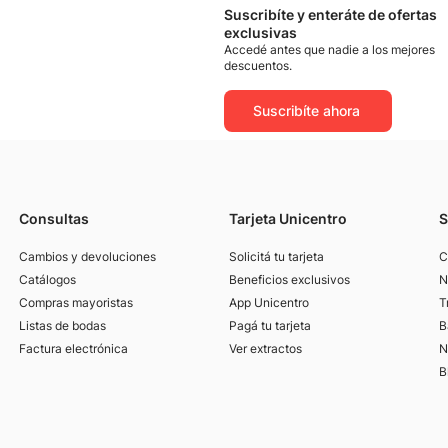
Suscribíte y enteráte de ofertas
exclusivas
Accedé antes que nadie a los mejores
descuentos.
Suscribíte ahora
Consultas
Tarjeta Unicentro
S
Cambios y devoluciones
Solicitá tu tarjeta
C
Catálogos
Beneficios exclusivos
N
Compras mayoristas
App Unicentro
T
Listas de bodas
Pagá tu tarjeta
B
Factura electrónica
Ver extractos
N
B