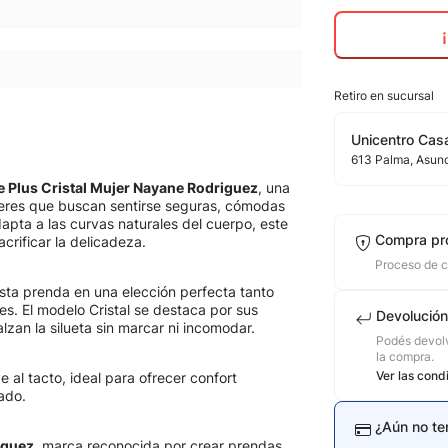
Retiro en sucursal
Unicentro Casa
613
Palma
, Asun
le Plus Cristal Mujer Nayane Rodriguez
, una
eres que buscan sentirse seguras, cómodas
apta a las curvas naturales del cuerpo, este
Compra pr
crificar la delicadeza.
Proceso de 
esta prenda en una elección perfecta tanto
s. El modelo Cristal se destaca por sus
Devolución
lzan la silueta sin marcar ni incomodar.
Podés devolv
la compra.
Ver las cond
 al tacto, ideal para ofrecer confort
ado.
¿Aún no te
iguez
, marca reconocida por crear prendas