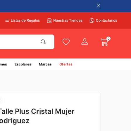
Listas de Regalos
Nuestras Tiendas
Contactanos
0
umes
Escolares
Marcas
Ofertas
z
alle Plus Cristal Mujer
odriguez