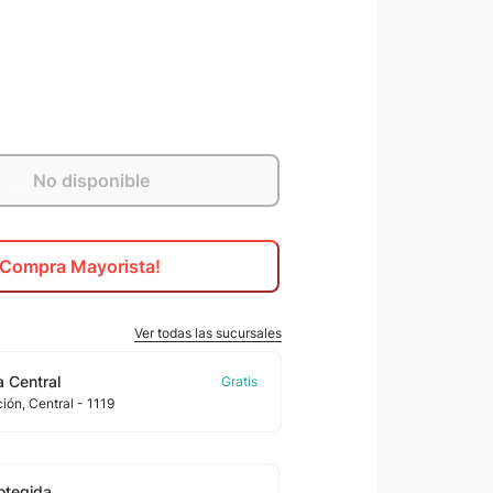
No disponible
¡Compra Mayorista!
Ver todas las sucursales
 Central
ción
, Central
- 1119
otegida