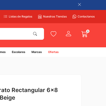
Listas de Regalos
Nuestras Tiendas
Contactanos
0
umes
Escolares
Marcas
Ofertas
rato Rectangular 6x8
 Beige