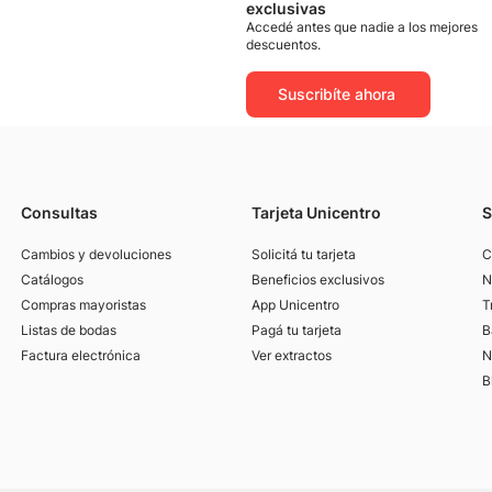
exclusivas
Accedé antes que nadie a los mejores
descuentos.
Suscribíte ahora
Consultas
Tarjeta Unicentro
S
Cambios y devoluciones
Solicitá tu tarjeta
C
Catálogos
Beneficios exclusivos
N
Compras mayoristas
App Unicentro
T
Listas de bodas
Pagá tu tarjeta
B
Factura electrónica
Ver extractos
N
B