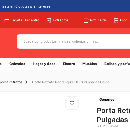
hasta en 6 cuotas sin intereses.
Tarjeta Unicentro
Extractos
|
Gift Cards
Blog
Buscá por productos, marcas, colegios y más...
Términos más buscados
s
Calzados
Hogar y deco
Electro
Muebles
Belleza y perf
1
.
adidas
2
.
champion
porta retratos
Porta Retrato Rectangular 6x8 Pulgadas Beige
3
.
new balance
4
.
caterpillar
Generico
5
.
Porta Ret
botin
Pulgadas
SKU
:
176589