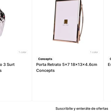
1
color
1
color
Concepts
o 3 Surt
Porta Retrato 5x7 18x13x4.6cm
E
s
Concepts
Suscribíte y enteráte de ofertas