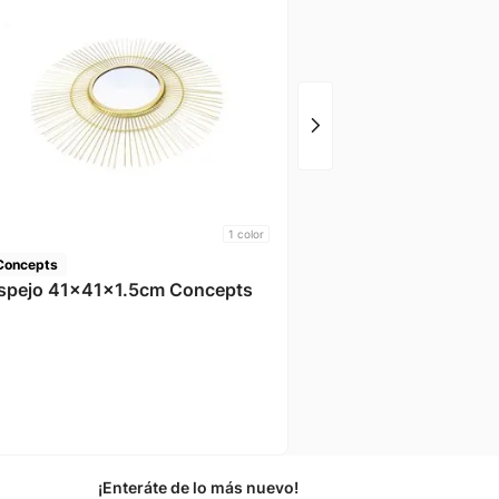
Flor Artificial 25.5x1
Concepts
1
color
Concepts
spejo 41x41x1.5cm Concepts
¡Enteráte de lo más nuevo!