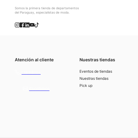
Somos la primera tienda de departamentos
del Paraguay, especialistas de moda.
Atención al cliente
Nuestras tiendas
(021) 4117000
Eventos de tiendas
Llamános
Nuestras tiendas
Pick up
Escribínos