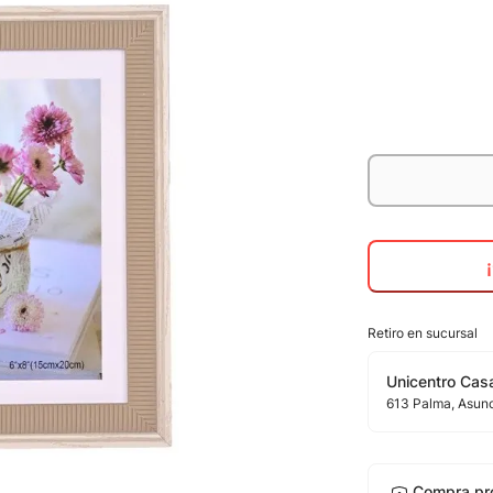
Retiro en sucursal
Unicentro Casa
613
Palma
, Asun
Compra pr