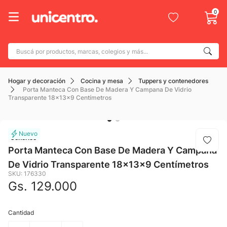
0
Buscá por productos, marcas, colegios y más...
Términos más buscados
Hogar y decoración
Cocina y mesa
Tuppers y contenedores
1
.
adidas
Porta Manteca Con Base De Madera Y Campana De Vidrio
Transparente 18x13x9 Centímetros
2
.
champion
3
.
new balance
4
.
Generico
botin
Porta Manteca Con Base De Madera Y Campana
5
.
caterpillar
De Vidrio Transparente 18x13x9 Centímetros
6
.
mochila
SKU
:
176330
Gs.
129
.
000
7
.
nike
8
.
todo terreno
Cantidad
9
.
jdy