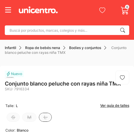
0
Buscá por productos, marcas, colegios y más...
Términos más buscados
Infantil
Ropa de bebés nena
Bodies y conjuntos
Conjunto
1
.
adidas
blanco peluche con rayas niña TMX
2
.
champion
3
.
new balance
Tmx
4
.
mochila
Conjunto blanco peluche con rayas niña TMX
SKU
:
7916334
5
.
botin
6
.
caterpillar
:
Ver guía de talles
Talle
L
7
.
todo terreno
S
M
L
8
.
nike
:
Color
Blanco
9
.
calzado