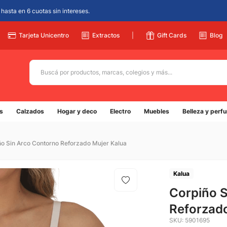
hasta en 6 cuotas sin intereses.
Tarjeta Unicentro
Extractos
|
Gift Cards
Blog
Buscá por productos, marcas, colegios y más...
Términos más buscados
s
Calzados
Hogar y deco
Electro
Muebles
Belleza y perf
1
.
adidas
2
.
champion
ño Sin Arco Contorno Reforzado Mujer Kalua
3
.
new balance
4
.
botin
Kalua
5
.
Corpiño S
caterpillar
Reforzado
SKU
:
5901695