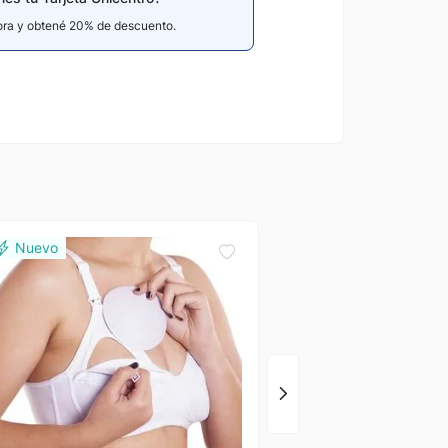
hora y obtené 20% de descuento.
Del Rio
Corpiño Sin Tirantes V
Mujer Del Río