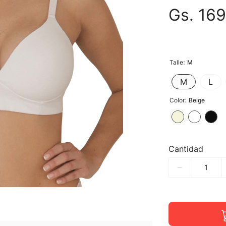
Gs.
169
:
Talle
M
M
L
:
Color
Beige
Cantidad