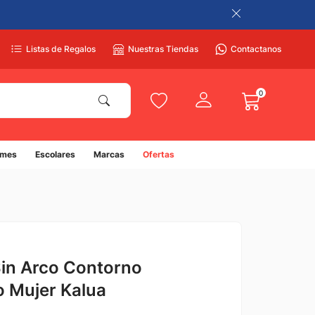
Listas de Regalos
Nuestras Tiendas
Contactanos
0
umes
Escolares
Marcas
Ofertas
in Arco Contorno
 Mujer Kalua