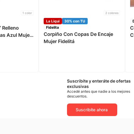
1
color
2
colores
La Liqui
30% con TU
 Relleno
C
Fidelita
Corpiño Con Copas De Encaje
as Azul Mujer
C
Mujer Fidelitá
P
Suscribíte y enteráte de ofertas
exclusivas
Accedé antes que nadie a los mejores
descuentos.
Suscribíte ahora