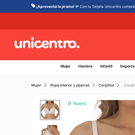
¡Aprovechá la promo!
💸 Con tu Tarjeta Unicentro comprá 
Mujer
Hombre
Infantil
Deporte
Mujer
Ropa interior y pijamas
Corpiños
Corpi