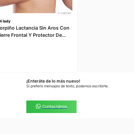
2
colores
Di lady
orpiño Lactancia Sin Aros Con
ierre Frontal Y Protector De
ezones Mujer Dilady
¡Enteráte de lo más nuevo!
Si preferís mensajes de texto, podemos escribirte.
Contactános