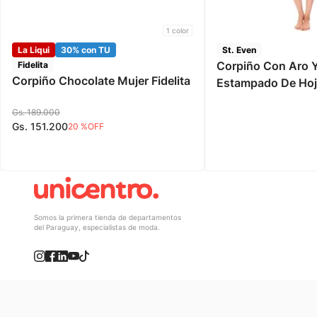
1
color
La Liqui
30% con TU
St. Even
Corpiño Con Aro Y
Fidelita
Corpiño Chocolate Mujer Fidelita
Estampado De Hoj
St Even
Gs.
189
.
000
Gs.
151
.
200
20 %
OFF
Somos la primera tienda de departamentos
del Paraguay, especialistas de moda.