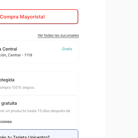
¡Compra Mayorista!
Ver todas las sucursales
 Central
ción
, Central
- 1119
otegida
compra 100% seguro.
 gratuita
er un producto hasta 15 días después de
iciones
nés tu Tarjeta Unicentro?