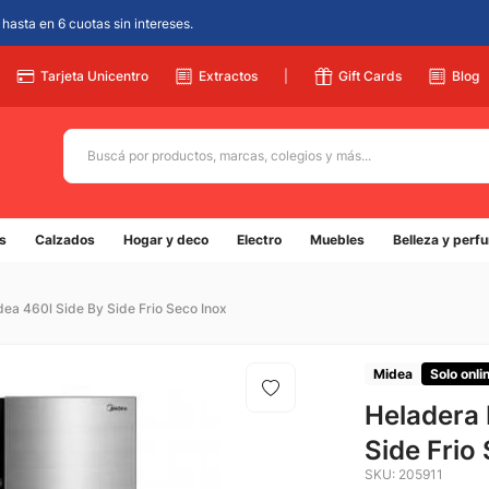
hasta en 6 cuotas sin intereses.
Tarjeta Unicentro
Extractos
|
Gift Cards
Blog
Buscá por productos, marcas, colegios y más...
Términos más buscados
s
Calzados
Hogar y deco
Electro
Muebles
Belleza y perf
1
.
adidas
2
.
champion
ea 460l Side By Side Frio Seco Inox
3
.
new balance
4
.
mochila
Midea
Solo onli
5
.
Heladera 
botin
Side Frio
SKU
:
205911