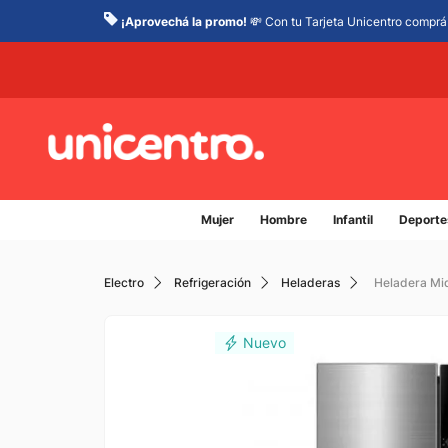
¡Aprovechá la promo!
💸 Con tu Tarjeta Unicentro comprá 
Mujer
Hombre
Infantil
Deporte
Electro
Refrigeración
Heladeras
Heladera Mid