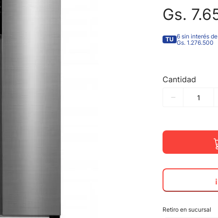
Gs.
7
.
6
6 sin interés de
TU
Gs. 1.276.500
Cantidad
Retiro en sucursal