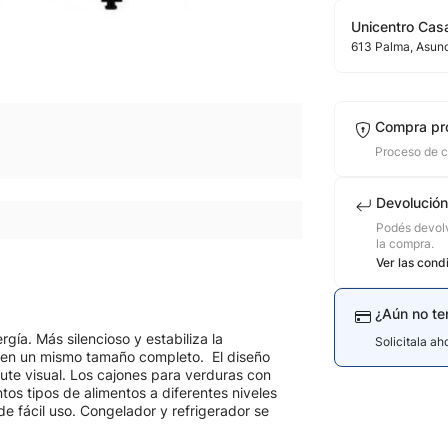
Unicentro Casa
613
Palma
, Asun
Compra pr
Proceso de 
Devolución
Podés devolv
la compra.
Ver las cond
¿Aún no te
a​. ​Más silencioso y estabiliza la
Solicitala a
en un mismo tamaño completo. ​ El diseño
e visual. ​ Los cajones para verduras con
os tipos de alimentos a diferentes niveles
de fácil uso​​. ​Congelador y refrigerador se