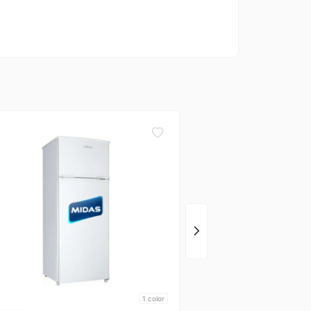
Ecosilkon
Visicooler P/Congelad
D/Vidrio Ecosilkon
1
color