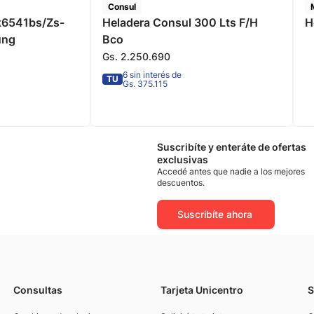
Consul
k6541bs/Zs-
Heladera Consul 300 Lts F/H
H
ung
Bco
Gs.
2
.
250
.
690
6 sin interés de
TU
Gs. 375.115
Suscribíte y enteráte de ofertas
exclusivas
Accedé antes que nadie a los mejores
descuentos.
Suscribíte ahora
Consultas
Tarjeta Unicentro
S