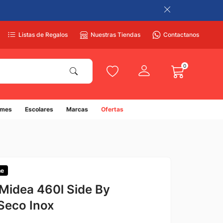
Listas de Regalos
Nuestras Tiendas
Contactanos
0
umes
Escolares
Marcas
Ofertas
ne
Midea 460l Side By
 Seco Inox