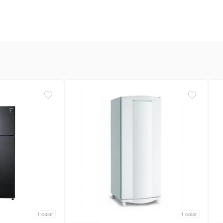
1
color
1
color