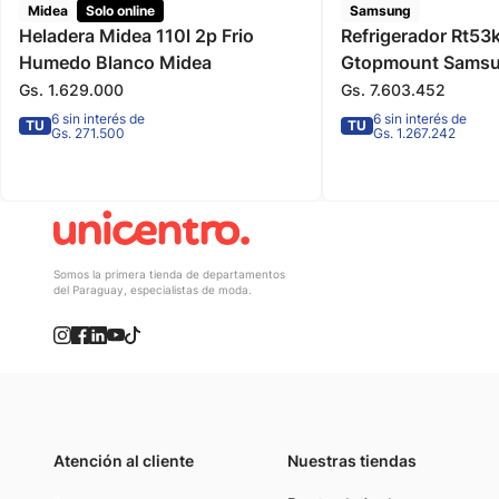
Midea
Solo online
Samsung
Heladera Midea 110l 2p Frio
Refrigerador Rt53
Humedo Blanco Midea
Gtopmount Sams
Gs.
1
.
629
.
000
Gs.
7
.
603
.
452
6 sin interés de
6 sin interés de
TU
TU
Gs. 271.500
Gs. 1.267.242
Somos la primera tienda de departamentos
del Paraguay, especialistas de moda.
Atención al cliente
Nuestras tiendas
(021) 4117000