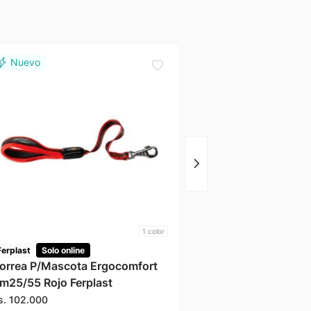
Ferplast
Solo online
Collar P/Mascota Erg
C15/33 Azul Ferplast
Gs.
103
.
000
1
color
Ferplast
Solo online
orrea P/Mascota Ergocomfort
m25/55 Rojo Ferplast
s.
102
.
000