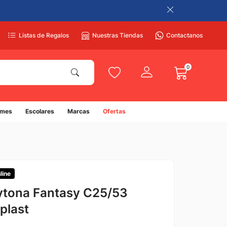
Listas de Regalos
Nuestras Tiendas
Contactanos
0
umes
Escolares
Marcas
Ofertas
line
ytona Fantasy C25/53
plast