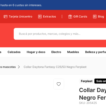
hasta en 6 cuotas sin intereses.
Tarjeta Unicentro
Extractos
|
Gift Cards
Blog
Buscá por productos, marcas, colegios y más...
Términos más buscados
s
Calzados
Hogar y deco
Electro
Muebles
Belleza y perf
1
.
adidas
2
.
champion
es mascotas
Collar Daytona Fantasy C25/53 Negro Ferplast
3
.
new balance
4
.
mochila
Ferplast
Solo on
5
.
Collar Da
botin
Negro Fer
SKU
:
205425