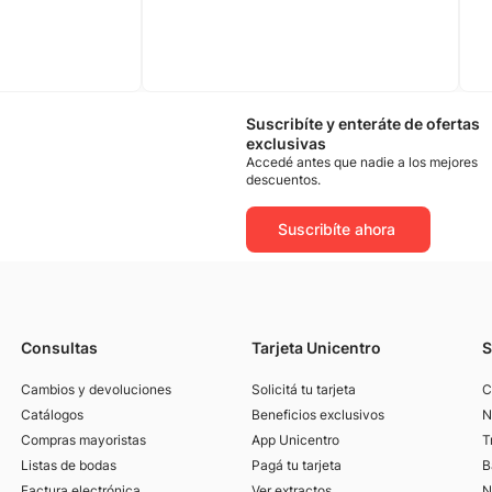
Suscribíte y enteráte de ofertas
exclusivas
Accedé antes que nadie a los mejores
descuentos.
Suscribíte ahora
Consultas
Tarjeta Unicentro
S
Cambios y devoluciones
Solicitá tu tarjeta
C
Catálogos
Beneficios exclusivos
N
Compras mayoristas
App Unicentro
T
Listas de bodas
Pagá tu tarjeta
B
Factura electrónica
Ver extractos
N