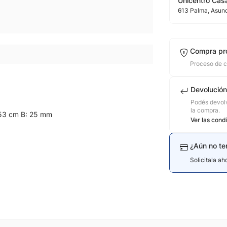
Unicentro Casa
613
Palma
, Asun
Compra pr
Proceso de 
Devolución
Podés devolv
la compra.
-53 cm B: 25 mm
Ver las cond
¿Aún no te
Solicitala a