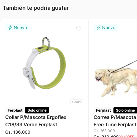
También te podría gustar
1
color
Ferplast
Solo online
Ferplast
Solo online
Collar P/Mascota Ergoflex
Correa P/Mascota
C18/33 Verde Ferplast
Free Time Ferplast
Gs.
263
.
000
Gs.
136
.
000
Gs.
210
.
400
20 %
OFF