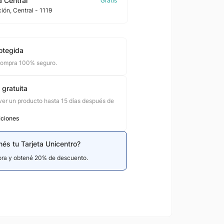
 Central
ción
, Central
- 1119
otegida
compra 100% seguro.
 gratuita
er un producto hasta 15 días después de
iciones
nés tu Tarjeta Unicentro?
hora y obtené 20% de descuento.