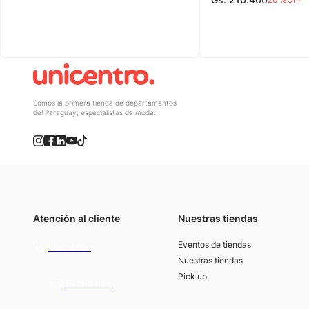
Somos la primera tienda de departamentos
del Paraguay, especialistas de moda.
Atención al cliente
Nuestras tiendas
(021) 4117000
Eventos de tiendas
Llamános
Nuestras tiendas
Pick up
Escribínos