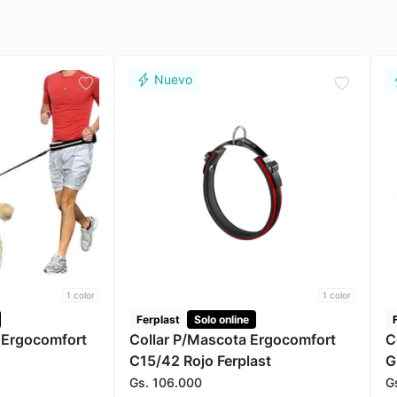
1
color
1
color
Ferplast
Solo online
 Ergocomfort
Collar P/Mascota Ergocomfort
C
C15/42 Rojo Ferplast
G
Gs.
106
.
000
G