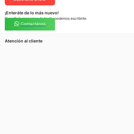
¡Enteráte de lo más nuevo!
Si preferís mensajes de texto, podemos escribirte.
Contactános
Atención al cliente
Llamános
Escribínos
Nuestras tiendas
Consultas
Tarjeta Unicentro
Sobre nosotros
Política de privacidad
Política de cookies