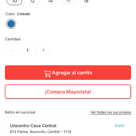
10
12
14
16
18
10
.
calzado
:
Color
Celeste
Cantidad
Agregar al carrito
¡Compra Mayorista!
Retiro en sucursal
Ver todas las sucursales
Unicentro Casa Central
613
Palma
, Asunción
, Central
- 1119