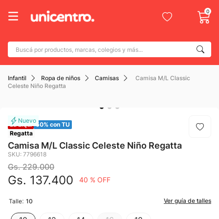
0
Buscá por productos, marcas, colegios y más...
Términos más buscados
Infantil
Ropa de niños
Camisas
Camisa M/L Classic
1
.
adidas
Celeste Niño Regatta
2
.
champion
3
.
new balance
La Liqui
50% con TU
4
.
caterpillar
Regatta
Camisa M/L Classic Celeste Niño Regatta
5
.
botin
SKU
:
7796618
Gs.
229
.
000
6
.
mochila
Gs.
137
.
400
40 %
OFF
7
.
nike
8
:
.
Ver guía de talles
Talle
10
todo terreno
9
.
jdy