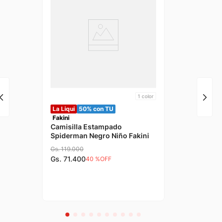
1
color
La Liqui
50% con TU
Fakini
Camisilla Estampado
Spiderman Negro Niño Fakini
Gs.
119
.
000
Gs.
71
.
400
40 %
OFF