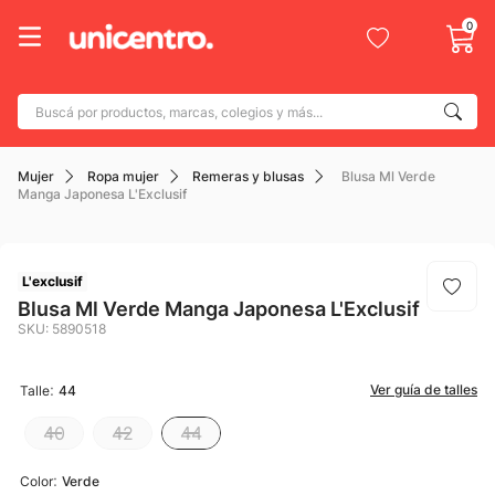
0
Buscá por productos, marcas, colegios y más...
Términos más buscados
Mujer
Ropa mujer
Remeras y blusas
Blusa Ml Verde
1
.
adidas
Manga Japonesa L'Exclusif
2
.
champion
3
.
new balance
L'exclusif
4
.
mochila
Blusa Ml Verde Manga Japonesa L'Exclusif
SKU
:
5890518
5
.
botin
6
.
caterpillar
:
Ver guía de talles
Talle
44
7
.
todo terreno
40
42
44
8
.
nike
:
Color
Verde
9
.
calzado