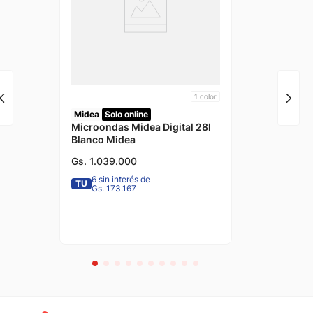
1
color
Midea
Solo online
Microondas Midea Digital 28l
Blanco Midea
Gs.
1
.
039
.
000
6 sin interés de
TU
Gs. 173.167