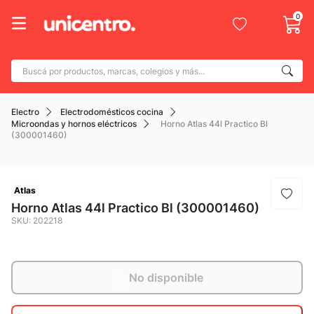
0
Buscá por productos, marcas, colegios y más...
Términos más buscados
Electro
Electrodomésticos cocina
1
.
adidas
Microondas y hornos eléctricos
Horno Atlas 44l Practico Bl
(300001460)
2
.
champion
3
.
new balance
4
.
Atlas
mochila
Horno Atlas 44l Practico Bl (300001460)
5
.
botin
SKU
:
202218
6
.
caterpillar
7
.
todo terreno
No disponible
8
.
nike
9
.
calzado