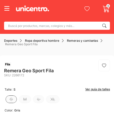
0
Buscá por productos, marcas, colegios y más...
Términos más buscados
Deportes
Ropa deportiva hombre
Remeras y camisetas
1
.
adidas
Remera Geo Sport Fila
2
.
champion
3
.
new balance
Fila
4
.
mochila
Remera Geo Sport Fila
SKU
:
2266172
5
.
botin
6
.
caterpillar
:
Ver guía de talles
Talle
S
7
.
todo terreno
S
M
L
XL
8
.
nike
:
Color
Gris
9
.
calzado