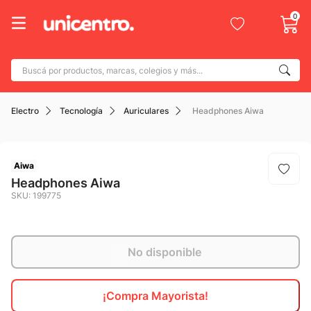
0
Buscá por productos, marcas, colegios y más...
Términos más buscados
Electro
Tecnología
Auriculares
Headphones Aiwa
1
.
adidas
2
.
champion
3
.
new balance
Aiwa
Headphones Aiwa
4
.
botin
SKU
:
199775
5
.
caterpillar
6
.
mochila
No disponible
7
.
nike
8
.
todo terreno
¡Compra Mayorista!
9
.
jdy