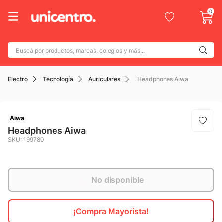
0
Buscá por productos, marcas, colegios y más...
Términos más buscados
Electro
Tecnología
Auriculares
Headphones Aiwa
1
.
adidas
2
.
champion
3
.
new balance
Aiwa
Headphones Aiwa
4
.
botin
SKU
:
199780
5
.
caterpillar
6
.
mochila
No disponible
7
.
nike
8
.
todo terreno
¡Compra Mayorista!
9
.
jdy