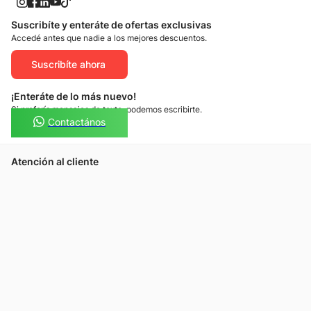
Suscribíte y enteráte de ofertas exclusivas
Accedé antes que nadie a los mejores descuentos.
Suscribíte ahora
¡Enteráte de lo más nuevo!
Si preferís mensajes de texto, podemos escribirte.
Contactános
Atención al cliente
Llamános
Escribínos
Nuestras tiendas
Consultas
Tarjeta Unicentro
Sobre nosotros