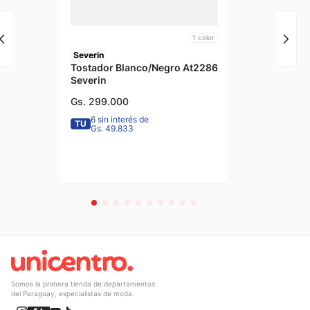
1
color
Severin
Tostador Blanco/Negro At2286
Severin
Gs.
299
.
000
6 sin interés de
TU
Gs. 49.833
Somos la primera tienda de departamentos
del Paraguay, especialistas de moda.