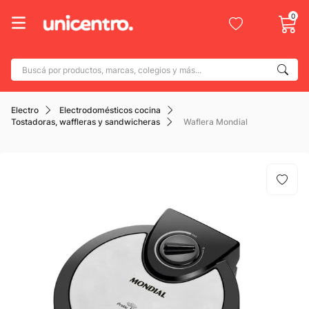
0
Buscá por productos, marcas, colegios y más...
Términos más buscados
Electro
Electrodomésticos cocina
1
.
adidas
Tostadoras, waffleras y sandwicheras
Waflera Mondial
2
.
champion
3
.
new balance
4
.
botin
5
.
caterpillar
6
.
mochila
7
.
nike
8
.
todo terreno
9
.
jdy