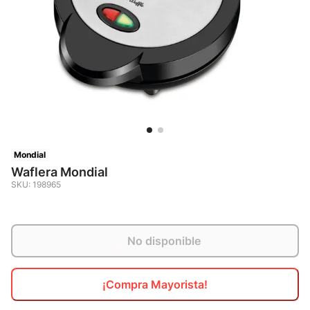
10
.
calzado
Mondial
Waflera Mondial
SKU
:
198965
No disponible
¡Compra Mayorista!