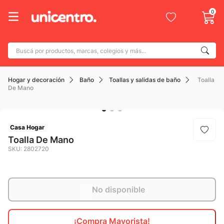
0
Buscá por productos, marcas, colegios y más...
Términos más buscados
Hogar y decoración
Baño
Toallas y salidas de baño
Toalla
1
.
adidas
De Mano
2
.
champion
3
.
new balance
Casa Hogar
4
.
mochila
Toalla De Mano
SKU
:
2802720
5
.
botin
6
.
caterpillar
7
.
todo terreno
No disponible
8
.
nike
¡Compra Mayorista!
9
.
calzado