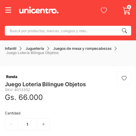
0
Buscá por productos, marcas, colegios y más...
Términos más buscados
Infantil
Juguetería
Juegos de mesa y rompecabezas
1
.
adidas
Juego Loteria Bilingue Objetos
2
.
champion
3
.
new balance
Ronda
4
.
mochila
Juego Loteria Bilingue Objetos
SKU
:
4013352
5
.
botin
Gs.
66
.
000
6
.
caterpillar
Cantidad
7
.
todo terreno
8
.
nike
9
.
calzado