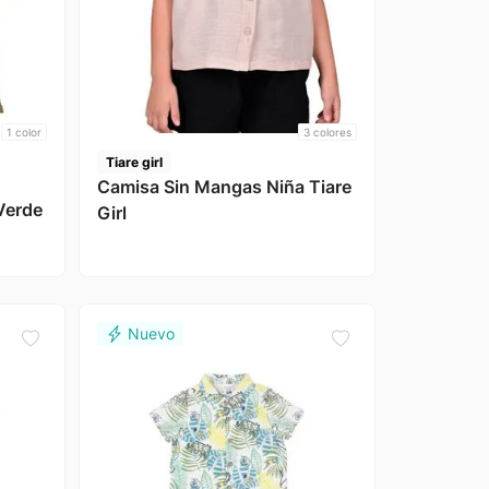
1
color
3
colores
Tiare girl
Camisa Sin Mangas Niña Tiare
Verde
Girl