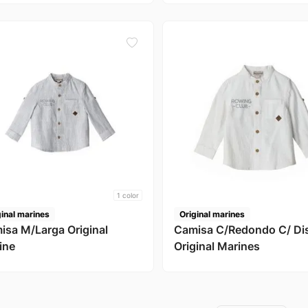
1
color
ginal marines
Original marines
isa M/Larga Original
Camisa C/Redondo C/ Di
ine
Original Marines