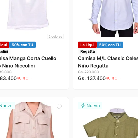
2
colores
iqui
50% con TU
La Liqui
50% con TU
olini
Regatta
isa Manga Corta Cuello
Camisa M/L Classic Cele
 Niño Niccolini
Niño Regatta
39
.
000
Gs.
229
.
000
83
.
400
Gs.
137
.
400
40 %
OFF
40 %
OFF