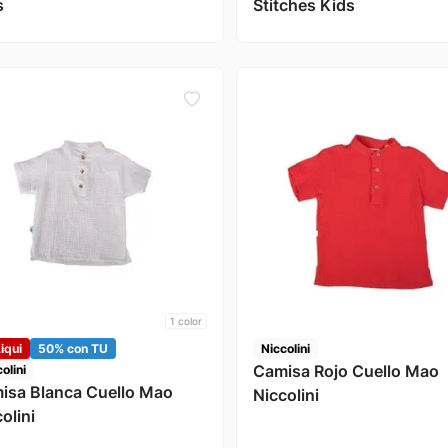
s
Stitches Kids
1
color
iqui
50% con TU
Niccolini
Camisa Rojo Cuello Mao
olini
isa Blanca Cuello Mao
Niccolini
olini