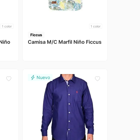
1
color
1
color
Ficcus
Niño
Camisa M/C Marfil Niño Ficcus