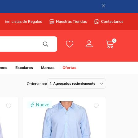
Listas de Regalos
Nuestras Tiendas
Contactanos
0
umes
Escolares
Marcas
Ofertas
1. Agregados recientemente