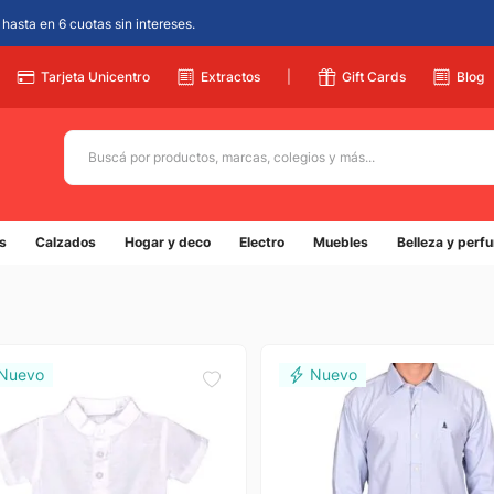
hasta en 6 cuotas sin intereses.
Tarjeta Unicentro
Extractos
|
Gift Cards
Blog
Buscá por productos, marcas, colegios y más...
Términos más buscados
s
Calzados
Hogar y deco
Electro
Muebles
Belleza y perf
1
.
adidas
2
.
champion
3
.
new balance
4
.
mochila
5
.
botin