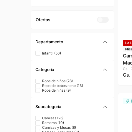
Departamento
La L
Nicc
Infantil
(
50
)
Cam
Mao
Gs.
1
Categoría
Gs.
Ropa de niños
(
28
)
Ropa de bebés nene
(
13
)
Ropa de niñas
(
9
)
Subcategoría
Camisas
(
26
)
Remeras
(
10
)
Camisas y blusas
(
8
)