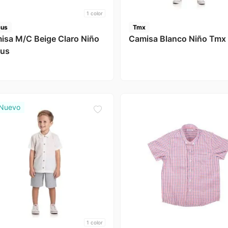
1
color
cus
Tmx
isa M/C Beige Claro Niño
Camisa Blanco Niño Tmx
cus
1
color