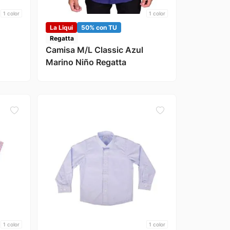
1
color
1
color
La Liqui
50% con TU
Regatta
Camisa M/L Classic Azul
Marino Niño Regatta
1
color
1
color