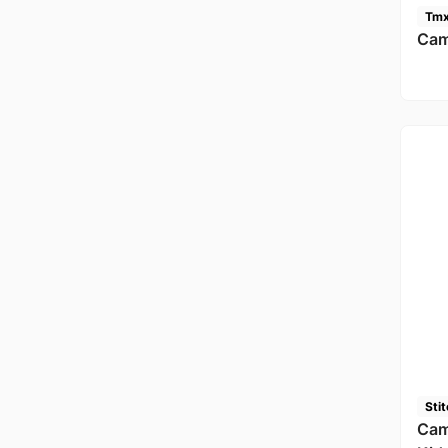
Tm
Cam
Sti
Cam