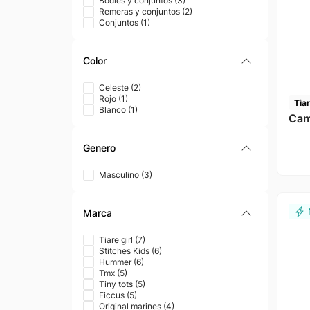
Bodies y conjuntos
(
3
)
Remeras y conjuntos
(
2
)
Conjuntos
(
1
)
Color
Celeste
(
2
)
Rojo
(
1
)
Tiar
Blanco
(
1
)
Cam
Genero
Masculino
(
3
)
Marca
Tiare girl
(
7
)
Stitches Kids
(
6
)
Hummer
(
6
)
Tmx
(
5
)
Tiny tots
(
5
)
Ficcus
(
5
)
Original marines
(
4
)