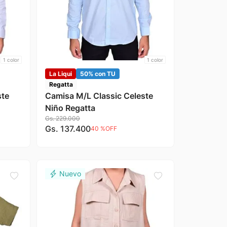
1
color
1
color
La Liqui
50% con TU
Regatta
ste
Camisa M/L Classic Celeste
Niño Regatta
Gs.
229
.
000
Gs.
137
.
400
40 %
OFF