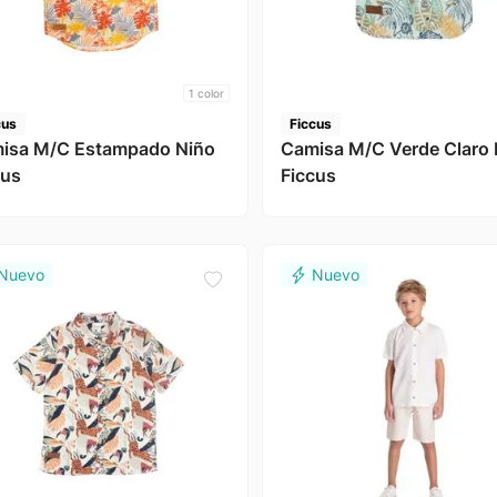
1
color
cus
Ficcus
isa M/C Estampado Niño
Camisa M/C Verde Claro 
cus
Ficcus