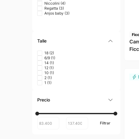
Niccolini
(
4
)
Regatta
(
3
)
Anjos baby
(
3
)
Fic
Talle
Cam
Fic
18
(
2
)
6/9
(
1
)
14
(
1
)
12
(
1
)
10
(
1
)
2
(
1
)
1
(
1
)