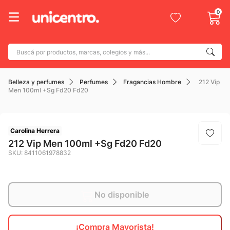
0
Buscá por productos, marcas, colegios y más...
Términos más buscados
Belleza y perfumes
Perfumes
Fragancias Hombre
212 Vip
1
.
adidas
Men 100ml +Sg Fd20 Fd20
2
.
champion
3
.
new balance
Carolina Herrera
4
.
mochila
212 Vip Men 100ml +Sg Fd20 Fd20
SKU
:
8411061978832
5
.
botin
6
.
caterpillar
7
.
todo terreno
No disponible
8
.
nike
¡Compra Mayorista!
9
.
calzado